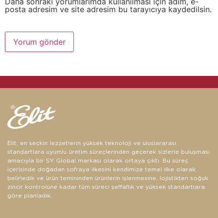
Daha sonraki yorumlarımda kullanılması için adım, e-
posta adresim ve site adresim bu tarayıcıya kaydedilsin.
Elit; en seçkin lezzetlerin yüksek teknoloji ve uluslararası
standartlara uyumlu üretim süreçlerinden geçerek sizlerle buluşması
amacıyla bir SY Global markası olarak ortaya çıktı. Bu süreç
içerisinde doğadan sofraya ilkesini kendimize temel ilke olarak
belirledik ve ürün temininden ürünlerin işlenmesine, lojistikten soğuk
zincir kontrolüne kadar tüm süreci şeffaflık ve yüksek standartlara
göre planladık.