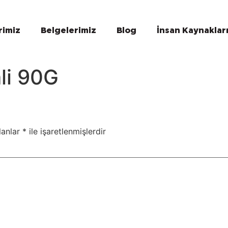
rimiz
Belgelerimiz
Blog
İnsan Kaynaklar
li 90G
lanlar
*
ile işaretlenmişlerdir