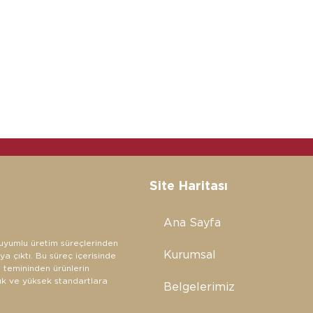
Site Haritası
Ana Sayfa
a uyumlu üretim süreçlerinden
Kurumsal
a çıktı. Bu süreç içerisinde
 temininden ürünlerin
lık ve yüksek standartlara
Belgelerimiz